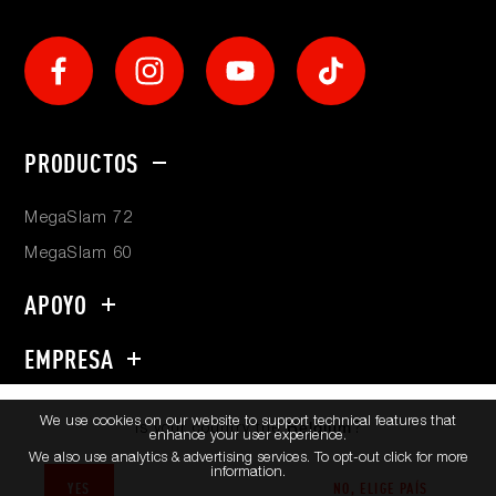
Social
Footer
PRODUCTOS
menu
MegaSlam 72
MegaSlam 60
APOYO
EMPRESA
¿Listo para hablar? +44 1962 45 30 91
We use cookies on our website to support technical features that
Is your country the
?
Belgium
enhance your user experience.
© Mega Slam Hoops. Todos los derechos reservados.
We also use analytics & advertising services. To opt-out click for more
information.
YES
NO, ELIGE PAÍS
EU