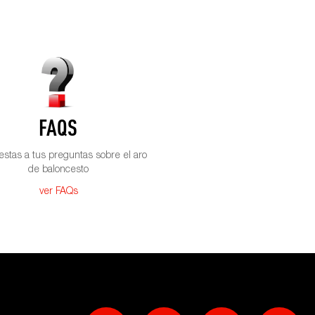
FAQS
stas a tus preguntas sobre el aro
de baloncesto
ver FAQs
Social