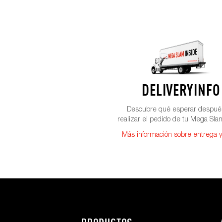
DELIVERY INFO
Descubre qué esperar despué
realizar el pedido de tu Mega Sl
Más información sobre entrega y
Footer