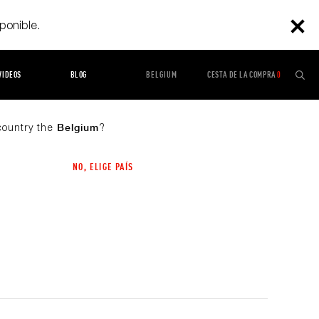
sponible.
VIDEOS
BLOG
BELGIUM
CESTA DE LA COMPRA
0
O
(0)
 country the
?
Belgium
NO, ELIGE PAÍS