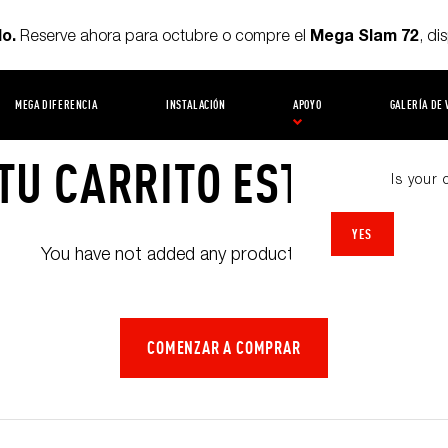
o.
Mega Slam 72
Reserve ahora para octubre o compre el
, di
MEGA DIFERENCIA
INSTALACIÓN
APOYO
GALERÍA DE 
TU CARRITO ESTA VACÍ
Is your
YES
You have not added any products to your cart.
COMENZAR A COMPRAR