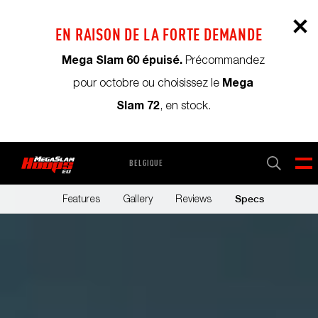
EN RAISON DE LA FORTE DEMANDE
Mega Slam 60 épuisé.
Précommandez
Mega
pour octobre ou choisissez le
Slam 72
, en stock.
BELGIQUE
PANIER
0
Features
Gallery
Reviews
Specs